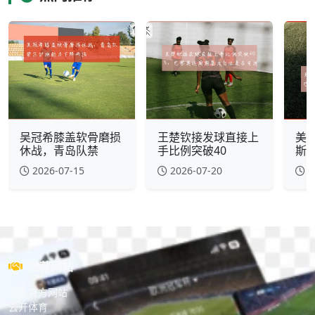
吴冠希膝盖软骨磨损
王楚钦接发球直接上
美
休战，青岛队禁
手比例突破40
斯
2026-07-15
2026-07-20
2
推荐网站
乐鱼官方网站
云开体育