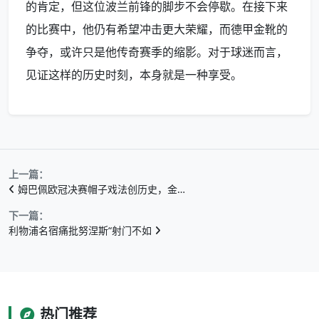
的肯定，但这位波兰前锋的脚步不会停歇。在接下来
的比赛中，他仍有希望冲击更大荣耀，而德甲金靴的
争夺，或许只是他传奇赛季的缩影。对于球迷而言，
见证这样的历史时刻，本身就是一种享受。
上一篇：
姆巴佩欧冠决赛帽子戏法创历史，金…
下一篇：
利物浦名宿痛批努涅斯“射门不如
热门推荐