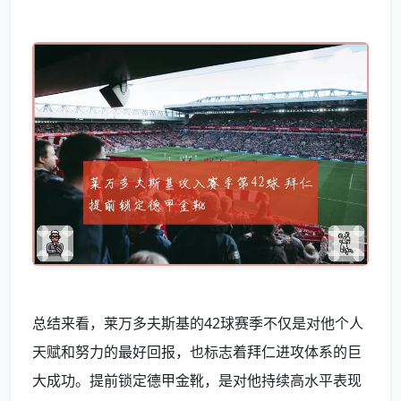
总结来看，莱万多夫斯基的42球赛季不仅是对他个人
天赋和努力的最好回报，也标志着拜仁进攻体系的巨
大成功。提前锁定德甲金靴，是对他持续高水平表现