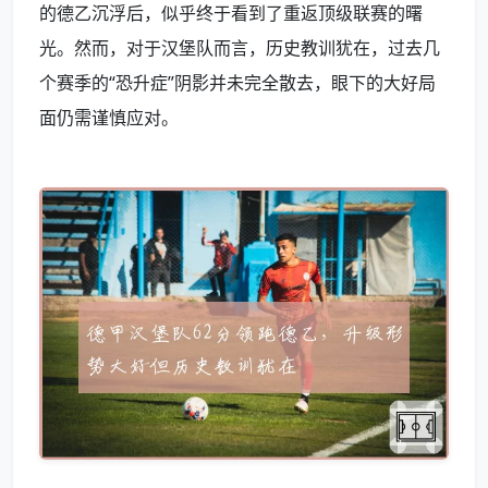
的德乙沉浮后，似乎终于看到了重返顶级联赛的曙
光。然而，对于汉堡队而言，历史教训犹在，过去几
个赛季的“恐升症”阴影并未完全散去，眼下的大好局
面仍需谨慎应对。