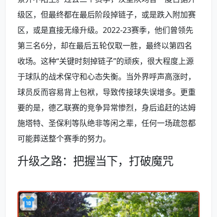
级区，但最终都在最后阶段掉链子，或是跌入附加赛
区，或是直接无缘升级。2022-23赛季，他们曾领先
第三名6分，却在最后五轮仅取一胜，最终以第四名
收场。这种“关键时刻掉链子”的顽疾，很大程度上源
于球队的战术保守和心态失衡。当外界呼声高涨时，
球员反而容易背上包袱，导致传接球失误增多。更重
要的是，德乙联赛的竞争异常惨烈，身后追赶的达姆
施塔特、圣保利等队绝非等闲之辈，任何一场疏忽都
可能葬送整个赛季的努力。
升级之路：把握当下，打破魔咒