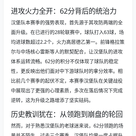
进攻火力全开：62分背后的统治力
汉堡队本赛季的强势表现，首先源于其攻防两端的全
面升级。在已进行的28轮联赛中，球队打入63球，场
均进球数超过2.2个，火力高居德乙第一。前锋格拉策
尔与中场核心雷斯等人的默契配合，让汉堡队的进攻
体系运转流畅。62分的积分不仅体现了球队的稳定
性，更反映出他们面对中下游球队时的拿分效率。相
比前几个赛季的起伏不定，本赛季汉堡队在关键战役
中展现出了更强的心理素质，多次在落后情况下完成
逆转，这为升级之路增添了坚实砝码。
历史教训犹在：从领跑到崩盘的轮回
然而，对于熟悉汉堡队的老球迷来说，62分领跑的场
景并不陌生。过去三个赛季，汉堡队均曾一度占据升